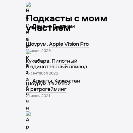
Подкасты с моим
участием
Дананг, Вьетнам
Шоурум.
Apple Vision Pro
14 июня 2023
Кукабара.
Пилотный
и единственный эпизод
16 сентября 2022
Алматы, Казахстан
Шоурум.
Геймбой
и ретрогейминг
21 июля 2021