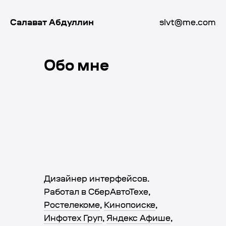
Салават Абдуллин
slvt@me.com
Обо мне
Дизайнер интерфейсов.
Работал в СберАвтоТехе,
Ростелекоме
,
Кинопоиске
,
Инфотех Груп
,
Яндекс Афише
,