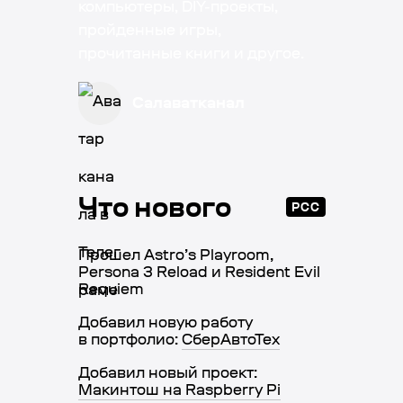
компьютеры, DIY-проекты,
пройденные игры,
прочитанные книги и другое.
Салаватканал
Что нового
РСС
Прошел Astro’s Playroom,
Persona 3 Reload и Resident Evil
Requiem
Добавил новую работу
в портфолио:
СберАвтоТех
Добавил новый проект:
Макинтош на Raspberry Pi