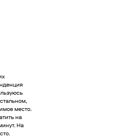
их
енденция
ользуюсь
остальном,
имое место.
атить на
минут. На
сто.