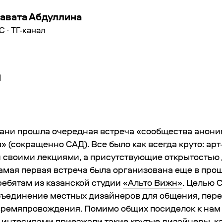
авата Абдуллина
С
·
ТГ-канал
Д
зани прошла очередная встреча «сообщества анон
 (сокращенно САД). Все было как всегда круто: ар
 своими лекциями, а присутствующие открытостью
амая первая встреча была организована еще в про
ребятам из казанской студии
«Альто Вижн»
. Целью 
бъединение местных дизайнеров для общения, пере
времяпровождения. Помимо общих посиделок к нам 
 интесивами приезжали такие крутые дизайнеры, к