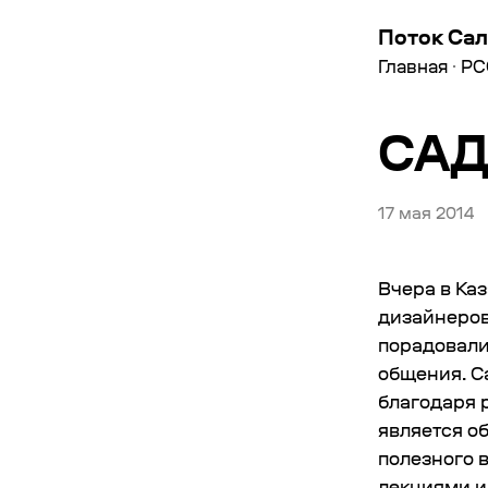
Поток Сал
Главная
·
РС
СА
17 мая 2014
Вчера в Ка
дизайнеров»
порадовали
общения. С
благодаря 
является о
полезного 
лекциями и