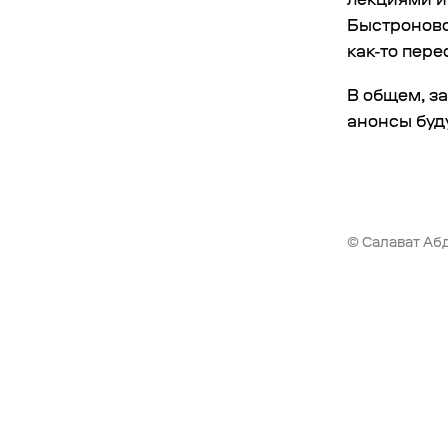
Быстроновс
как-то пер
В общем, з
анонсы буд
© Салават Абд