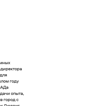
имных
т-директора
 для
шлом году
САДа
дачи опыта,
в город с
ак Людвиг