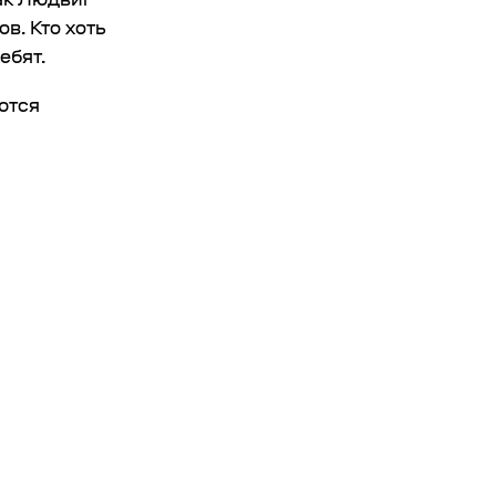
в. Кто хоть
ебят.
ются