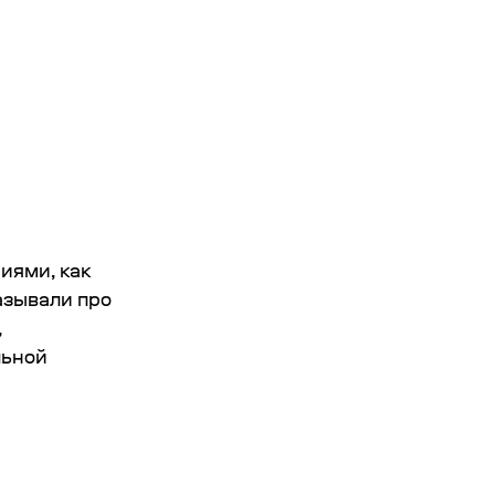
иями, как
азывали про
,
льной