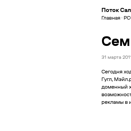
Поток Сал
Главная
·
РС
Сем
31 марта 201
Сегодня хо
Гугл, Мэйл
доменный х
возможност
рекламы в 